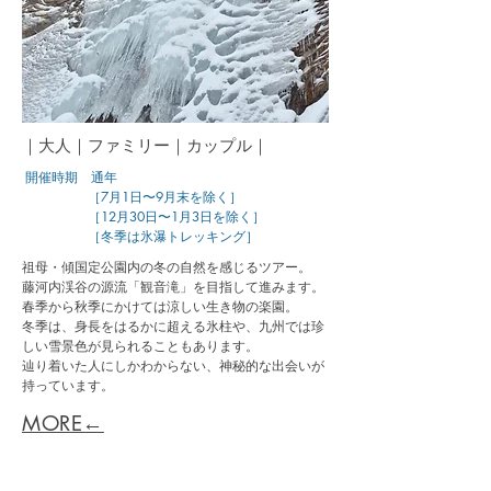
｜大人｜ファミリー｜カップル｜
​
開催時期 通年
［7月1日〜9月末を除く］
［12月30日〜1月3日を除く］
［冬季は氷瀑トレッキング］
祖母・傾国定公園内の冬の自然を感じるツアー。
藤河内渓谷の源流「観音滝」を目指して進みます。
​春季から秋季にかけては涼しい生き物の楽園。
冬季は、身長をはるかに超える氷柱や、九州では珍
しい雪景色が見られることもあります。
辿り着いた人にしかわからない、神秘的な出会いが
持っています。
MORE←