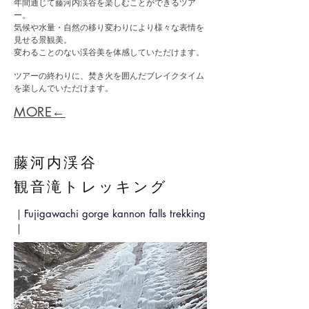
年間通じて藤河内渓谷を楽しむことができるツア
ー
。
気候や水量・自然の移り変わりにより様々な表情を
見せる景観美。
変わることのない渓谷美を体感していただけます。
ツアーの終わりに、焚き火を囲んだブレイクタイム
を楽しんでいただけます。​​
MORE←
藤河内渓谷
観音滝トレッキング
｜Fujigawachi gorge kannon falls trekking
｜