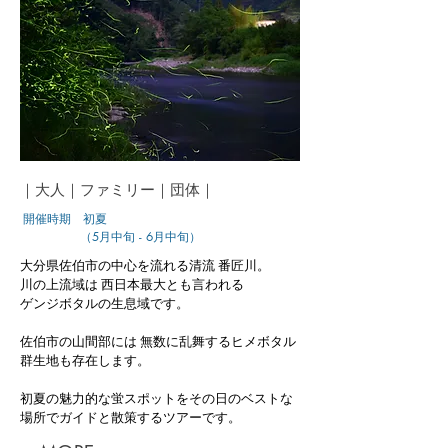
｜大人｜ファミリー｜団体｜
​
開催時期 初夏
（5月中旬 - 6月中旬）
大分県佐伯市の中心を流れる清流 番匠川。
川の上流域は 西日本最大とも言われる
ゲンジボタルの生息域です。
佐伯市の山間部には 無数に乱舞する
ヒメボタル
群生地も存在します。
初夏の魅力的な蛍スポットを​
その日のベストな
場所で
ガイドと散策するツアーです。