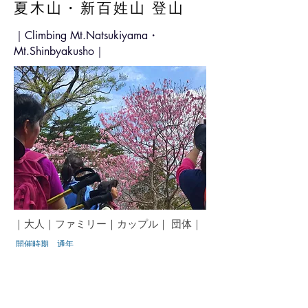
夏木山・新百姓山 登山
｜Climbing Mt.Natsukiyama・
Mt.Shinbyakusho｜
｜大人｜ファミリー｜カップル｜ 団体｜
​
開催時期 通年
［7月1日〜9月末を除く］
［12月30日〜1月3日を除く］
春の花が咲く時期がオススメ。
​アケボノツツジやシャクナゲなど華やかな景色が美